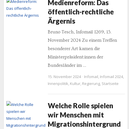
Medienreform: Das
öffentlich-rechtliche
Ärgernis
Bruno Tesch, Infomail 1269, 15.
November 2024 Zu einem Treffen
besonderer Art kamen die
Ministerpräsident:innen der
Bundesländer im …
15. November 2024
Infomail
,
Infomail 2024
,
Innenpolitik
,
Kultur
,
Regierung
,
Startseite
Welche Rolle spielen
wir Menschen mit
Migrationshintergrund