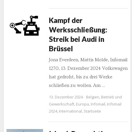
Kampf der
Werksschließung:
Streik bei Audi in
Brüssel
Jona Everdeen, Mattis Molde, Infomail
1270, 13. Dezember 2024 Volkswagen
hat gedroht, bis zu drei Werke
schließen zu wollen. Am …
13. Dezember 2024
Belgien
,
Betrieb und
Gewerkschaft
,
Europa
,
Infomail
,
Infomail
2024
,
International
,
Startseite