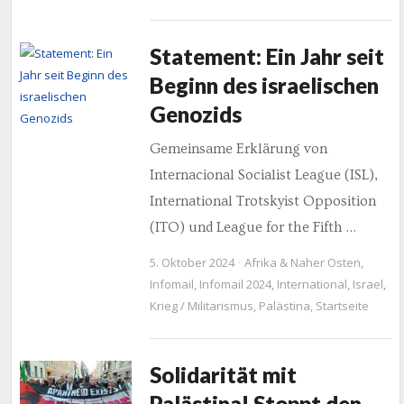
Statement: Ein Jahr seit
Beginn des israelischen
Genozids
Gemeinsame Erklärung von
Internacional Socialist League (ISL),
International Trotskyist Opposition
(ITO) und League for the Fifth …
5. Oktober 2024
Afrika & Naher Osten
,
Infomail
,
Infomail 2024
,
International
,
Israel
,
Krieg / Militarismus
,
Palästina
,
Startseite
Solidarität mit
Palästina! Stoppt den