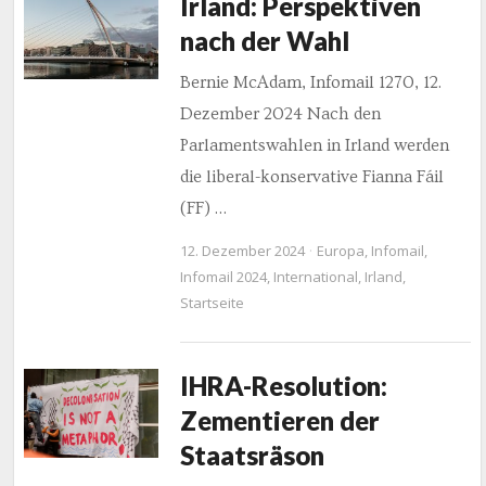
Irland: Perspektiven
nach der Wahl
Bernie McAdam, Infomail 1270, 12.
Dezember 2024 Nach den
Parlamentswahlen in Irland werden
die liberal-konservative Fianna Fáil
(FF) …
12. Dezember 2024
Europa
,
Infomail
,
Infomail 2024
,
International
,
Irland
,
Startseite
IHRA-Resolution:
Zementieren der
Staatsräson