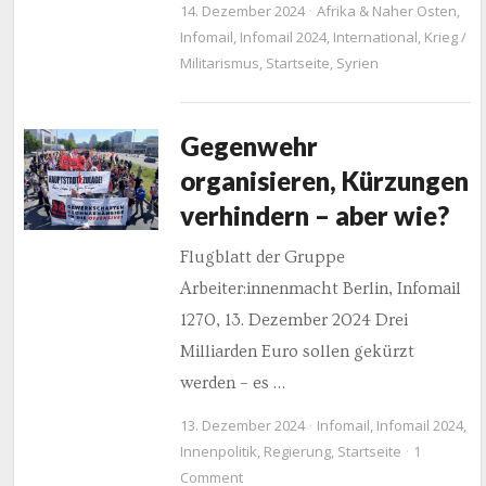
14. Dezember 2024
Afrika & Naher Osten
,
Infomail
,
Infomail 2024
,
International
,
Krieg /
Militarismus
,
Startseite
,
Syrien
Gegenwehr
organisieren, Kürzungen
verhindern – aber wie?
Flugblatt der Gruppe
Arbeiter:innenmacht Berlin, Infomail
1270, 13. Dezember 2024 Drei
Milliarden Euro sollen gekürzt
werden – es …
13. Dezember 2024
Infomail
,
Infomail 2024
,
Innenpolitik
,
Regierung
,
Startseite
1
Comment