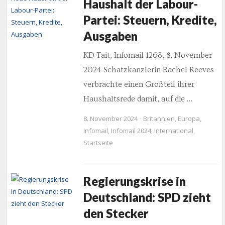
Haushalt der Labour-
Partei: Steuern, Kredite,
Ausgaben
KD Tait, Infomail 1268, 8. November
2024 Schatzkanzlerin Rachel Reeves
verbrachte einen Großteil ihrer
Haushaltsrede damit, auf die …
8. November 2024
Britannien
,
Europa
,
Infomail
,
Infomail 2024
,
International
,
Startseite
Regierungskrise in
Deutschland: SPD zieht
den Stecker