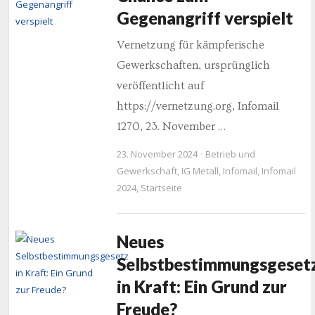
Gegenangriff verspielt
Vernetzung für kämpferische
Gewerkschaften, ursprünglich
veröffentlicht auf
https://vernetzung.org, Infomail
1270, 23. November …
23. November 2024
Betrieb und
Gewerkschaft
,
IG Metall
,
Infomail
,
Infomail
2024
,
Startseite
Neues
Selbstbestimmungsgeset
in Kraft: Ein Grund zur
Freude?