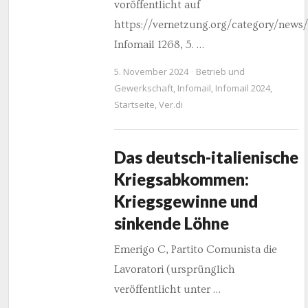
voröffentlicht auf
https://vernetzung.org/category/news/
Infomail 1268, 5. …
5. November 2024
Betrieb und
Gewerkschaft
,
Infomail
,
Infomail 2024
,
Startseite
,
Ver.di
Das deutsch-italienische
Kriegsabkommen:
Kriegsgewinne und
sinkende Löhne
Emerigo C, Partito Comunista die
Lavoratori (ursprünglich
veröffentlicht unter …