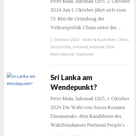
Peter Main, Infomail 1265, 2. Oktober
2024 Am 1. Oktober jährt sich zum
75. Mal die Gründung der
Volksrepublik China unter der …
2. Oktober 2024
Asien & Australien
,
China
,
Geschichte
,
Infomail
,
Infomail 2024
,
International
,
Startseite
Sri Lanka am
Wendepunkt?
Peter Main, Infomail 1265, 1. Oktober
2024 Die Wahl von Anura Kumara
Dissanayake, dem Kandidaten des
Wahlbündnisses National People's …