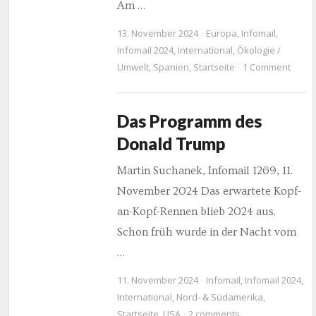
Am …
13. November 2024
Europa
,
Infomail
,
Infomail 2024
,
International
,
Ökologie /
Umwelt
,
Spanien
,
Startseite
1 Comment
Das Programm des
Donald Trump
Martin Suchanek, Infomail 1269, 11.
November 2024 Das erwartete Kopf-
an-Kopf-Rennen blieb 2024 aus.
Schon früh wurde in der Nacht vom
…
11. November 2024
Infomail
,
Infomail 2024
,
International
,
Nord- & Südamerika
,
Startseite
,
USA
2 comments