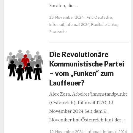
Parolen, die …
20. November 2024
Anti-Deutsche
,
Infomail
,
Infomail 2024
,
Radikale Linke
,
Startseite
Die Revolutionäre
Kommunistische Partei
– vom „Funken“ zum
Lauffeuer?
Alex Zora, Arbeiter*innenstandpunkt
(Österreich), Infomail 1270, 19.
November 2024 Seit dem 9.
November hat Österreich laut der …
19. November 2024
Infomail
,
Infomail 2024
,