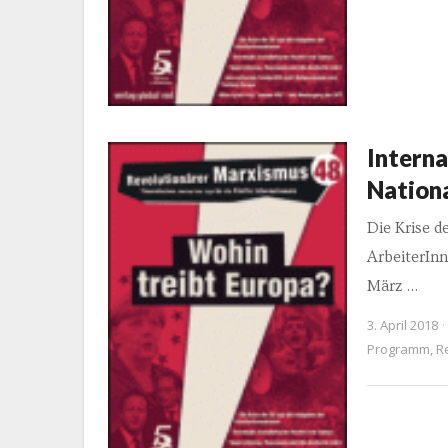
Interna
Nation
Die Krise d
ArbeiterIn
März …
3. April 2018
Programm
,
R