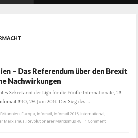
TERMACHT
ien – Das Referendum über den Brexit
ine Nachwirkungen
ales Sekretariat der Liga für die Fünfte Internationale, 28.
Infomail 890, 29. Juni 2016 Der Sieg des …
Britannien
,
Europa
,
Infomail
,
Infomail 2016
,
International
,
er Marxismus
,
Revolutionärer Marxismus 48
1 Comment