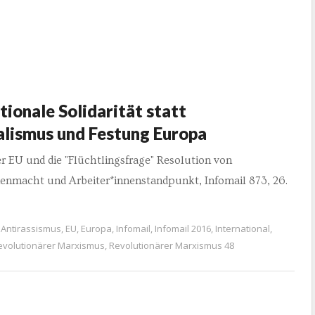
tionale Solidarität statt
alismus und Festung Europa
er EU und die "Flüchtlingsfrage" Resolution von
nenmacht und Arbeiter*innenstandpunkt, Infomail 873, 26.
Antirassismus
,
EU
,
Europa
,
Infomail
,
Infomail 2016
,
International
,
evolutionärer Marxismus
,
Revolutionärer Marxismus 48