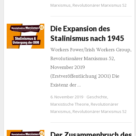
Marxismus
,
Revolutionärer Marxismus 52
Die Expansion des
Stalinismus nach 1945
Workers Power/Irish Workers Group,
Revolutionärer Marxismus 52,
November 2019
(Erstveröffentlichung 2001) Die
Existenz der …
6. November 2019
Geschichte
,
Marxistische Theorie
,
Revolutionärer
Marxismus
,
Revolutionärer Marxismus 52
Der Zusammenbruch des