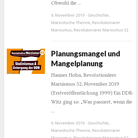
Obwohl die …
6. November 2019
Geschichte
,
Marxistische Theorie
,
Revolutionärer
Marxismus
,
Revolutionärer Marxismus 52
Planungsmangel und
Mangelplanung
Hannes Hohn, Revolutionärer
Marxismus 52, November 2019
(Erstveröffentlichung 1999) Ein DDR-
Witz ging so: „Was passiert, wenn die
…
6. November 2019
Geschichte
,
Marxistische Theorie
,
Revolutionärer
Marxismus
,
Revolutionärer Marxismus 52