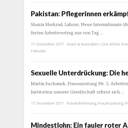
Pakistan: Pflegerinnen erkämp
Shazia Shehzad, Lahore, Neue Internationale 1
festen Arbeitsvertrag nur von Tag …
17. Dezember 2017
Asien & Australien
,
Care Arbeit
,
Fra
Pakistan
Sexuelle Unterdrückung: Die he
Martin Suchanek, Frauenzeitung Nr. 3, Arbei
Institution unserer Gesellschaft erfreut sich …
17. Dezember 2017
Frauenbefreiung
,
Frauenzeitung
,
F
Mindestlohn: Ein fauler roter A