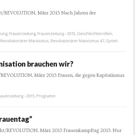
acht/REVOLUTION, März 2015 Nach Jahren der
iung
,
Frauenzeitung
,
Frauenzeitung - 2015
,
Geschlechterrollen
,
,
Revolutionärer Marxismus
,
Revolutionärer Marxismus 47
,
Syrien
isation brauchen wir?
t/REVOLUTION, März 2015 Frauen, die gegen Kapitalismus
rauenzeitung - 2015
,
Programm
Frauentag”
macht/REVOLUTION, März 2015 Frauenkampftag 2015. Nur