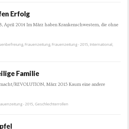
fen Erfolg
88, April 2014 Im März haben Krankenschwestern, die ohne
uenbefreiung
,
Frauenzeitung
,
Frauenzeitung - 2015
,
International
,
ilige Familie
termacht/REVOLUTION, März 2015 Kaum eine andere
rauenzeitung - 2015
,
Geschlechterrollen
pfel