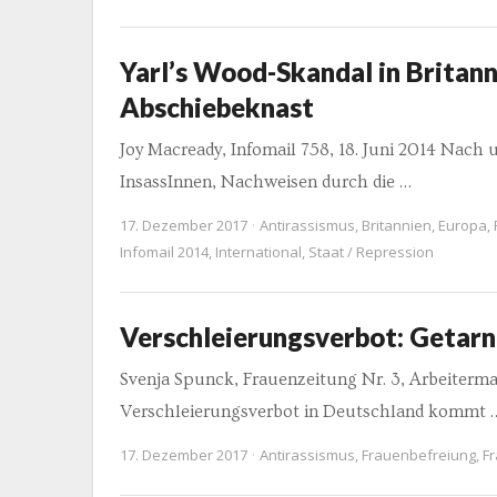
Yarl’s Wood-Skandal in Britann
Abschiebeknast
Joy Macready, Infomail 758, 18. Juni 2014 Nac
InsassInnen, Nachweisen durch die …
17. Dezember 2017
Antirassismus
,
Britannien
,
Europa
,
Infomail 2014
,
International
,
Staat / Repression
Verschleierungsverbot: Getarn
Svenja Spunck, Frauenzeitung Nr. 3, Arbeite
Verschleierungsverbot in Deutschland kommt 
17. Dezember 2017
Antirassismus
,
Frauenbefreiung
,
F