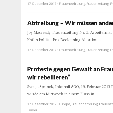
17. Dezember 2017
Frauenbefreiung
,
Frauenzeitung
,
F
Abtreibung – Wir müssen ander
Joy Macready, Frauenzeitung Nr. 3, Arbeiter
Katha Pollitt - Pro: Reclaiming Abortion …
17. Dezember 2017
Frauenbefreiung
,
Frauenzeitung
,
F
Proteste gegen Gewalt an Fraue
wir rebellieren“
Svenja Spunck, Infomail 800, 16. Februar 2015 
wurde am Mittwoch in einem Fluss in …
17. Dezember 2017
Europa
,
Frauenbefreiung
,
Frauenze
Türkei