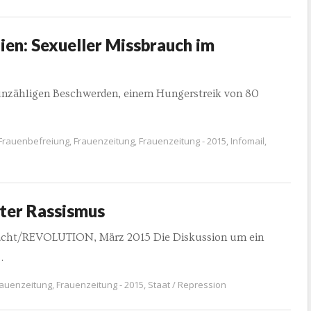
ien: Sexueller Missbrauch im
h unzähligen Beschwerden, einem Hungerstreik von 80
Frauenbefreiung
,
Frauenzeitung
,
Frauenzeitung - 2015
,
Infomail
,
ter Rassismus
rmacht/REVOLUTION, März 2015 Die Diskussion um ein
…
rauenzeitung
,
Frauenzeitung - 2015
,
Staat / Repression