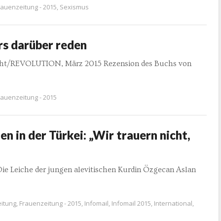
rauenzeitung - 2015
,
Sexismus
s darüber reden
macht/REVOLUTION, März 2015 Rezension des Buchs von
rauenzeitung - 2015
n in der Türkei: „Wir trauern nicht,
Die Leiche der jungen alevitischen Kurdin Özgecan Aslan
itung
,
Frauenzeitung - 2015
,
Infomail
,
Infomail 2015
,
International
,