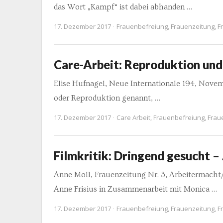
das Wort „Kampf“ ist dabei abhanden …
17. Dezember 2017
Frauenbefreiung
,
Frauenzeitung
,
F
Care-Arbeit: Reproduktion und
Elise Hufnagel, Neue Internationale 194, Nove
oder Reproduktion genannt, …
17. Dezember 2017
Care Arbeit
,
Frauenbefreiung
,
Frau
Filmkritik: Dringend gesucht 
Anne Moll, Frauenzeitung Nr. 3, Arbeitermac
Anne Frisius in Zusammenarbeit mit Monica …
17. Dezember 2017
Frauenbefreiung
,
Frauenzeitung
,
F