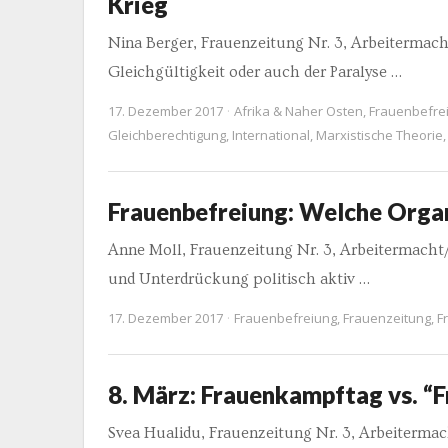
Krieg
Nina Berger, Frauenzeitung Nr. 3, Arbeiterm
Gleichgültigkeit oder auch der Paralyse …
17. Dezember 2017
Afrika & Naher Osten
,
Frauenbefre
Gleichberechtigung
,
International
,
Marxistische Theorie
Frauenbefreiung: Welche Organ
Anne Moll, Frauenzeitung Nr. 3, Arbeitermach
und Unterdrückung politisch aktiv …
17. Dezember 2017
Frauenbefreiung
,
Frauenzeitung
,
F
8. März: Frauenkampftag vs. “
Svea Hualidu, Frauenzeitung Nr. 3, Arbeiter