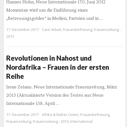
Hannes Hohn, Neue Internationale 170, Juni 2012
Momentan wird um die Einführung eines
„Betreuungsgeldes“ in Medien, Parteien und in …
17. Dezember 2017
Care Arbeit
,
Frauenbefreiung
,
Frauenzeitung -
2013
Revolutionen in Nahost und
Nordafrika – Frauen in der ersten
Reihe
Irene Zelano, Neue Internationale Frauenzeitung, März
2013 (Aktualisierte Version des Textes aus Neue
Internationale 158, April …
17. Dezember 2017
Afrika & Naher Osten
,
Frauenbefreiung
,
Frauenzeitung
,
Frauenzeitung - 2013
,
International