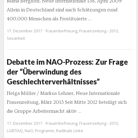
Maria Berghoff, Neue Internationale 138, April 2009
Allein in Deutschland sind nach Schätzungen rund
400.000 Menschen als Prostituierte …
17. Dezember 2017
Frauenbefreiung
,
Frauenzeitung - 2013
,
Sexarbeit
Debatte im NAO-Prozess: Zur Frage
der “Überwindung des
Geschlechterverhältnisses”
Helga Müller / Markus Lehner, Neue Internationale
Frauenzeitung, März 2013 Seit Mitte 2012 beteiligt sich
die Gruppe Arbeitermacht aktiv …
17. Dezember 2017
Frauenbefreiung
,
Frauenzeitung - 2013
,
LGBTIAQ
,
NaO
,
Programm
,
Radikale Linke