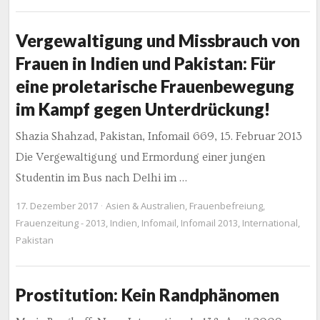
Vergewaltigung und Missbrauch von
Frauen in Indien und Pakistan: Für
eine proletarische Frauenbewegung
im Kampf gegen Unterdrückung!
Shazia Shahzad, Pakistan, Infomail 669, 15. Februar 2013
Die Vergewaltigung und Ermordung einer jungen
Studentin im Bus nach Delhi im …
17. Dezember 2017
Asien & Australien
,
Frauenbefreiung
,
Frauenzeitung - 2013
,
Indien
,
Infomail
,
Infomail 2013
,
International
,
Pakistan
Prostitution: Kein Randphänomen