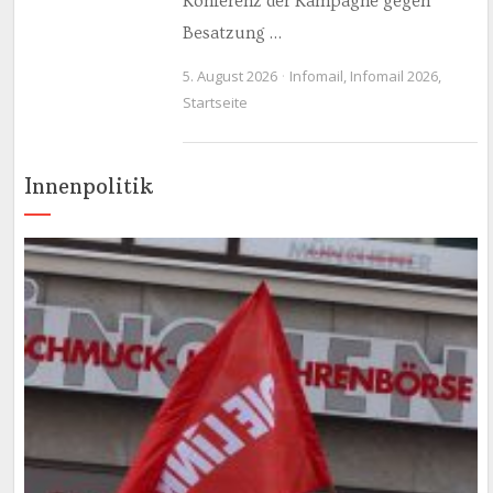
Konferenz der Kampagne gegen
Besatzung …
5. August 2026
Infomail
,
Infomail 2026
,
Startseite
Innenpolitik