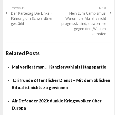
Beitragsnavigation
Previous
Next
Previous
Next
Der Parteitag Die Linke –
Nein zum Campismus!
post:
post:
Führung um Schwerdtner
Warum die Mullahs nicht
gestärkt
progressiv sind, obwohl sie
gegen den ‚Westen‘
kämpfen
Related Posts
Mal verliert man … Kanzlerwahl als Hängepartie
Tarifrunde öffentlicher Dienst – Mit dem üblichen
Ritual ist nichts zu gewinnen
Air Defender 2023: dunkle Kriegswolken über
Europa