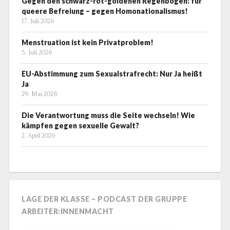
Gegen den schwarz-rot-goldenen Regenbogen: für
queere Befreiung – gegen Homonationalismus!
17. Juli 2026
Menstruation ist kein Privatproblem!
5. Juli 2026
EU-Abstimmung zum Sexualstrafrecht: Nur Ja heißt
Ja
29. Mai 2026
Die Verantwortung muss die Seite wechseln! Wie
kämpfen gegen sexuelle Gewalt?
2. April 2026
LAGE DER KLASSE – PODCAST DER GRUPPE
ARBEITER:INNENMACHT