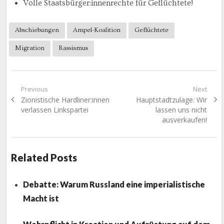
Volle Staatsbürger:innenrechte für Geflüchtete!
Abschiebungen
Ampel-Koalition
Geflüchtete
Migration
Rassismus
Beitragsnavigation
Previous
Next
Previous
Next
Zionistische Hardliner:innen
Hauptstadtzulage: Wir
post:
post:
verlassen Linkspartei
lassen uns nicht
ausverkaufen!
Related Posts
Debatte: Warum Russland eine imperialistische
Macht ist