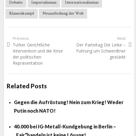
Debatte
Imperialismus
Internationalismus
Klassenkampf
Neuaufteilung der Welt
Beitragsnavigation
Previous
Next
Previous
Next
Türkei: Gerichtliche
Der Parteitag Die Linke –
post:
post:
Intervention und die Krise
Führung um Schwerdtner
der politischen
gestärkt
Repräsentation
Related Posts
Gegen die Aufrüstung! Nein zum Krieg! Weder
Putin noch NATO!
40.000 bei IG-Metall-Kundgebung in Berlin –
„Fair“handeln ist keine Lösung!