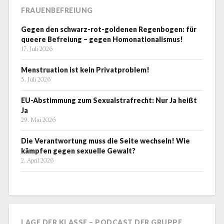
FRAUENBEFREIUNG
Gegen den schwarz-rot-goldenen Regenbogen: für
queere Befreiung – gegen Homonationalismus!
17. Juli 2026
Menstruation ist kein Privatproblem!
5. Juli 2026
EU-Abstimmung zum Sexualstrafrecht: Nur Ja heißt
Ja
29. Mai 2026
Die Verantwortung muss die Seite wechseln! Wie
kämpfen gegen sexuelle Gewalt?
2. April 2026
LAGE DER KLASSE – PODCAST DER GRUPPE