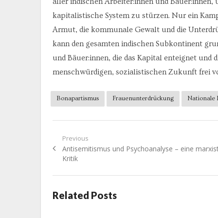
aller indischen Arbeiter:innen und Bäuer:innen,
kapitalistische System zu stürzen. Nur ein Kamp
Armut, die kommunale Gewalt und die Unterdrüc
kann den gesamten indischen Subkontinent grun
und Bäuer:innen, die das Kapital enteignet und d
menschwürdigen, sozialistischen Zukunft frei
Bonapartismus
Frauenunterdrückung
Nationale 
Beitragsnavigation
Previous
Previous
Antisemitismus und Psychoanalyse – eine marxis
post:
Kritik
Related Posts