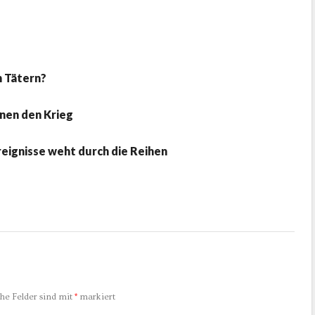
n Tätern?
nnen den Krieg
reignisse weht durch die Reihen
che Felder sind mit
*
markiert