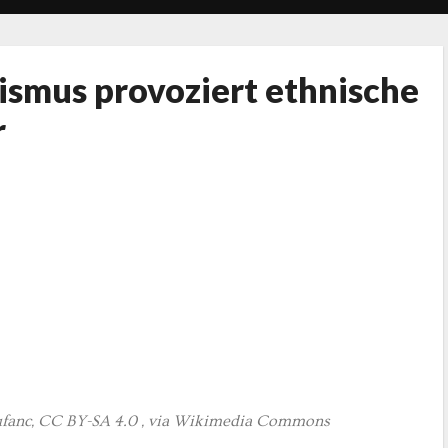
ismus provoziert ethnische
r
 Xufanc, CC BY-SA 4.0 , via Wikimedia Commons