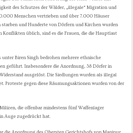
eit des Schutzes der Wälder, „illegale“ Migration und
60.000 Menschen vertrieben und über 7.000 Häuser
 starben und Hunderte von Dörfern und Kirchen wurden
onflikten üblich, sind es die Frauen, die die Hauptlast
s unter Biren Singh bedrohen mehrere ethnische
 geführt. Insbesondere die Anordnung, 38 Dörfer in
iderstand ausgelöst. Die Siedlungen wurden als illegal
net. Proteste gegen diese Räumungsaktionen wurden von der
Milizen, die offenbar mindestens fünf Waffenlager
ein Auge zugedrückt hat.
ar die Anordnung des Obersten Gerichtshofs von Manipur