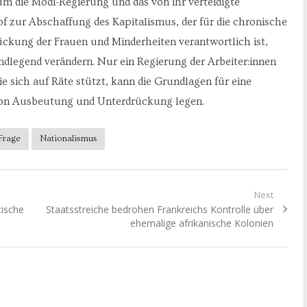
 um die Modi-Regierung und das von ihr verteidigte
f zur Abschaffung des Kapitalismus, der für die chronische
kung der Frauen und Minderheiten verantwortlich ist,
dlegend verändern. Nur ein Regierung der Arbeiter:innen
ie sich auf Räte stützt, kann die Grundlagen für eine
 von Ausbeutung und Unterdrückung legen.
Frage
Nationalismus
Next
Next
tische
Staatsstreiche bedrohen Frankreichs Kontrolle über
post:
ehemalige afrikanische Kolonien