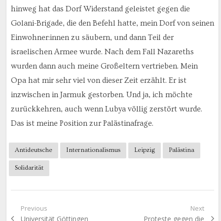
hinweg hat das Dorf Widerstand geleistet gegen die
Golani-Brigade, die den Befehl hatte, mein Dorf von seinen
Einwohner:innen zu säubern, und dann Teil der
israelischen Armee wurde. Nach dem Fall Nazareths
wurden dann auch meine Großeltern vertrieben. Mein
Opa hat mir sehr viel von dieser Zeit erzählt. Er ist
inzwischen in Jarmuk gestorben. Und ja, ich möchte
zurückkehren, auch wenn Lubya völlig zerstört wurde.
Das ist meine Position zur Palästinafrage.
Antideutsche
Internationalismus
Leipzig
Palästina
Solidarität
Beitragsnavigation
Previous
Next
Previous
Next
Universität Göttingen
Proteste gegen die