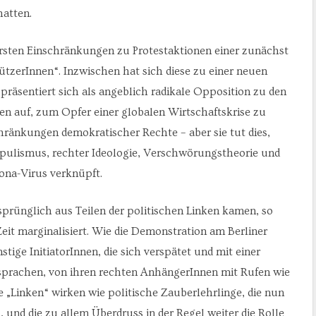
hatten.
sten Einschränkungen zu Protestaktionen einer zunächst
zerInnen“. Inzwischen hat sich diese zu einer neuen
räsentiert sich als angeblich radikale Opposition zu den
ngen auf, zum Opfer einer globalen Wirtschaftskrise zu
chränkungen demokratischer Rechte – aber sie tut dies,
opulismus, rechter Ideologie, Verschwörungstheorie und
ona-Virus verknüpft.
sprünglich aus Teilen der politischen Linken kamen, so
eit marginalisiert. Wie die Demonstration am Berliner
stige InitiatorInnen, die sich verspätet und mit einer
sprachen, von ihren rechten AnhängerInnen mit Rufen wie
 „Linken“ wirken wie politische Zauberlehrlinge, die nun
–, und die zu allem Überdruss in der Regel weiter die Rolle