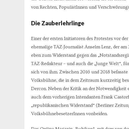
von Rechten, PopulistInnen und Verschwörungs
Die Zauberlehrlinge
Einer der ersten Initiatoren des Protestes vor 
ehemalige TAZ-Journalist Anselm Lenz, der am 2
eben zum Widerstand gegen das „Notstandsregim
TAZ-Redakteur – und auch die „Junge Welt“, für
sich von ihm. Zwischen 2016 und 2018 befasste e
Volksbühne, die in dem Zeitraum kurzzeitig bes
Dercon. Neben der Kritik an der Notwendigkeit 
auch dem vorherigen Intendanten Frank Castorf
„republikanischen Widerstand“ (Berliner Zeitung
VolksbühnebesetzerInnen vonbeiden.
Das Online-Magazin „Rubikon“, mit dem von d