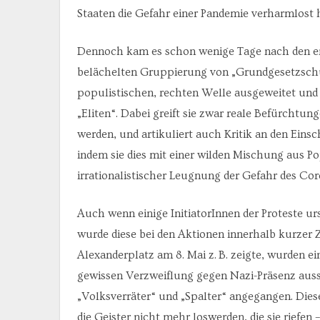
Staaten die Gefahr einer Pandemie verharmlost 
Dennoch kam es schon wenige Tage nach den er
belächelten Gruppierung von „Grundgesetzschüt
populistischen, rechten Welle ausgeweitet und p
„Eliten“. Dabei greift sie zwar reale Befürchtu
werden, und artikuliert auch Kritik an den Eins
indem sie dies mit einer wilden Mischung aus P
irrationalistischer Leugnung der Gefahr des Cor
Auch wenn einige InitiatorInnen der Proteste ur
wurde diese bei den Aktionen innerhalb kurzer Z
Alexanderplatz am 8. Mai z. B. zeigte, wurden ein
gewissen Verzweiflung gegen Nazi-Präsenz aus
„Volksverräter“ und „Spalter“ angegangen. Diese
die Geister nicht mehr loswerden, die sie riefen 