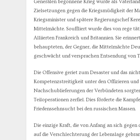
Generälen begonnene Krieg wurde als Vaterlands
Zielsetzungen gegen die Kriegsmüdigkeit der Ma
Kriegsminister und spätere Regierungschef Keren
Mittelmächte. Souffliert wurde dies von rege tä
Alliierten Frankreich und Britannien. Sie erinne
behaupteten, der Gegner, die Mittelmächte Deut
geschwächt und versprachen Entsendung von Tr
Die Offensive geriet zum Desaster und das nich
Kompetenzstreitigkeit unter den Offizieren und
Nachschublieferungen der Verbündeten sorgten d
Teiloperationen zerfiel. Dies förderte die Kampf
Friedenssehnsucht bei den russischen Massen.
Die einzige Kraft, die von Anfang an sich gege
auf die Verschlechterung der Lebenslage gebran