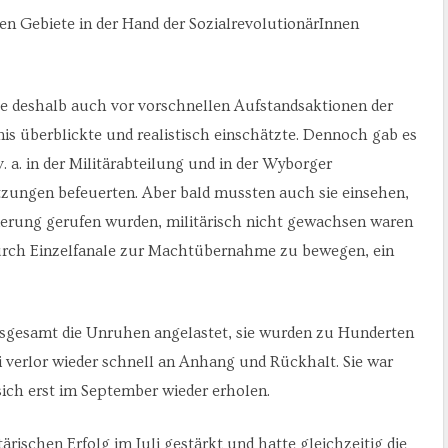
en Gebiete in der Hand der SozialrevolutionärInnen
te deshalb auch vor vorschnellen Aufstandsaktionen der
nis überblickte und realistisch einschätzte. Dennoch gab es
. a. in der Militärabteilung und in der Wyborger
tzungen befeuerten. Aber bald mussten auch sie einsehen,
gierung gerufen wurden, militärisch nicht gewachsen waren
durch Einzelfanale zur Machtübernahme zu bewegen, ein
sgesamt die Unruhen angelastet, sie wurden zu Hunderten
i verlor wieder schnell an Anhang und Rückhalt. Sie war
ich erst im September wieder erholen.
ärischen Erfolg im Juli gestärkt und hatte gleichzeitig die