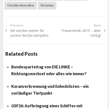
Geschlechterrollen
Sexismus
Beitragsnavigation
Previous
Next
Previous
Next
Wir werden weiter für
Frauenstreik 2019 – aber
post:
post:
unsere Rechte kämpfen!
richtig!
Related Posts
Bundesparteitag von DIE LINKE –
Richtungswechsel oder alles wie immer?
Koranverbrennung und Enhedslisten – ein
vorläufiger Tiefpunkt
GSF26: Aufbringung eines Schiffes mit