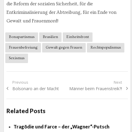
die Reform der sozialen Sicherheit, für die
Entkriminalisierung der Abtreibung, für ein Ende von
Gewalt und Frauenmord!
Bonapartismus
Brasilien
Einheitsfront
Frauenbefreiung
Gewalt gegen Frauen
Rechtspopulismus
Sexismus
Beitragsnavigation
Previous
Next
Previous
Next
Bolsonaro an der Macht
Männer beim Frauenstreik?!
post:
post:
Related Posts
Tragödie und Farce – der „Wagner“-Putsch