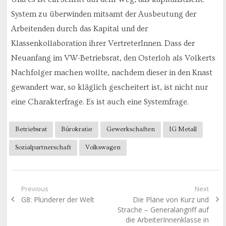
System zu überwinden mitsamt der Ausbeutung der
Arbeitenden durch das Kapital und der
Klassenkollaboration ihrer VertreterInnen. Dass der
Neuanfang im VW-Betriebsrat, den Osterloh als Volkerts
Nachfolger machen wollte, nachdem dieser in den Knast
gewandert war, so kläglich gescheitert ist, ist nicht nur
eine Charakterfrage. Es ist auch eine Systemfrage.
Betriebsrat
Bürokratie
Gewerkschaften
IG Metall
Sozialpartnerschaft
Volkswagen
Beitragsnavigation
Previous
Next
Previous
Next
G8: Plünderer der Welt
Die Pläne von Kurz und
post:
post:
Strache – Generalangriff auf
die ArbeiterInnenklasse in