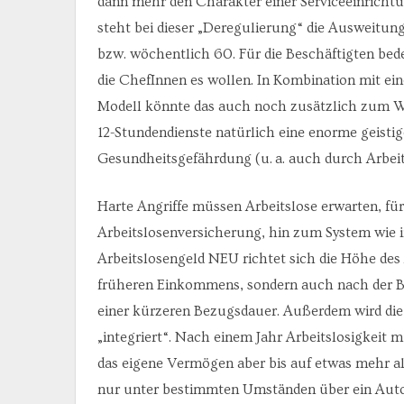
dann mehr den Charakter einer Serviceeinricht
steht bei dieser „Deregulierung“ die Ausweitung
bzw. wöchentlich 60. Für die Beschäftigten be
die ChefInnen es wollen. In Kombination mit ei
Modell könnte das auch noch zusätzlich zum We
12-Stundendienste natürlich eine enorme geisti
Gesundheitsgefährdung (u. a. auch durch Arbeits
Harte Angriffe müssen Arbeitslose erwarten, für
Arbeitslosenversicherung, hin zum System wie i
Arbeitslosengeld NEU richtet sich die Höhe des
früheren Einkommens, sondern auch nach der Beit
einer kürzeren Bezugsdauer. Außerdem wird die 
„integriert“. Nach einem Jahr Arbeitslosigkei
das eigene Vermögen aber bis auf etwas mehr 
nur unter bestimmten Umständen über ein Auto v