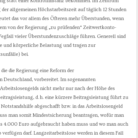
ung statt einer Kontrollinstanz bekommen. Im Zentrum
 der allgemeinen Höchstarbeitszeit auf täglich 12 Stunden
deutet das vor allem des Öfteren mehr Überstunden, wenn
nem von der Regierung „zu prüfenden“ Zeitwertkonto-
gfall vieler Überstundenzuschläge führen. Generell sind
ge und körperliche Belastung und tragen zur
unfälle) bei.
 die die Regierung eine Reform der
n Deutschland, vorbereitet. Im sogenannten
 Arbeitslosengelds nicht mehr nur nach der Höhe des
ragsleistung, d. h. eine kürzere Beitragsleistung führt zu
Notstandshilfe abgeschafft bzw. in das Arbeitslosengeld
t muss man somit Mindestsicherung beantragen, wofür man
als 4.000 Euro aufgebraucht haben muss und wo man auch
erfügen darf. Langzeitarbeitslose werden in diesem Fall