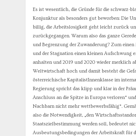
Es ist wesentlich, die Gründe für die schwarz-bl
Konjunktur als besonders gut beworben: Die Unt
billig, die Arbeitslosigkeit geht leicht zurück 
zurückgegangen. Warum also das ganze Gerede 
und Begrenzung der Zuwanderung? Zum einen ist 
und der Stagnation einen kleinen Aufschwung er
anhalten und 2019 und 2020 wieder merklich abfl
Weltwirtschaft hoch und damit besteht die Gefa
österreichische KapitalistInnenklasse im inter
Regierung spricht das klipp und klar in der P
Anschluss an die Spitze in Europa verloren“ und
Nachbarn nicht mehr wettbewerbsfähig“
.
Gemäß
also die Notwendigkeit, „den Wirtschaftsstandor
Staatszielbestimmung werden soll, bedeutet nic
Ausbeutungsbedingungen der Arbeitskraft für da