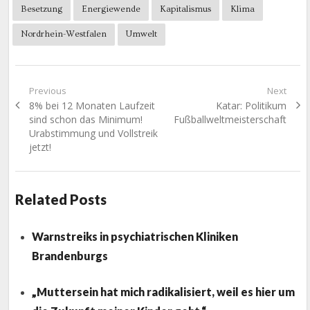
Besetzung
Energiewende
Kapitalismus
Klima
Nordrhein-Westfalen
Umwelt
Beitragsnavigation
Previous
Next
Previous
Next
8% bei 12 Monaten Laufzeit
Katar: Politikum
post:
post:
sind schon das Minimum!
Fußballweltmeisterschaft
Urabstimmung und Vollstreik
jetzt!
Related Posts
Warnstreiks in psychiatrischen Kliniken
Brandenburgs
„Muttersein hat mich radikalisiert, weil es hier um