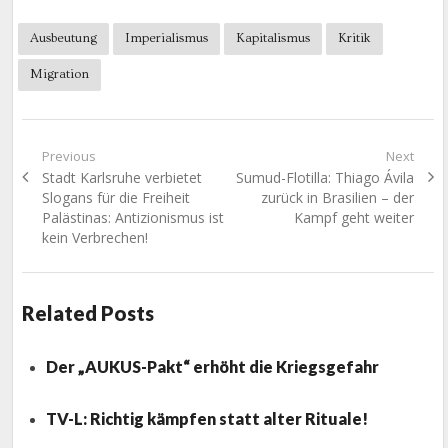
Ausbeutung
Imperialismus
Kapitalismus
Kritik
Migration
Beitragsnavigation
Previous
Next
Previous
Next
Stadt Karlsruhe verbietet
Sumud-Flotilla: Thiago Ávila
post:
post:
Slogans für die Freiheit
zurück in Brasilien – der
Palästinas: Antizionismus ist
Kampf geht weiter
kein Verbrechen!
Related Posts
Der „AUKUS-Pakt“ erhöht die Kriegsgefahr
TV-L: Richtig kämpfen statt alter Rituale!