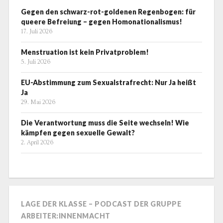
Gegen den schwarz-rot-goldenen Regenbogen: für
queere Befreiung – gegen Homonationalismus!
17. Juli 2026
Menstruation ist kein Privatproblem!
5. Juli 2026
EU-Abstimmung zum Sexualstrafrecht: Nur Ja heißt
Ja
29. Mai 2026
Die Verantwortung muss die Seite wechseln! Wie
kämpfen gegen sexuelle Gewalt?
2. April 2026
LAGE DER KLASSE – PODCAST DER GRUPPE
ARBEITER:INNENMACHT