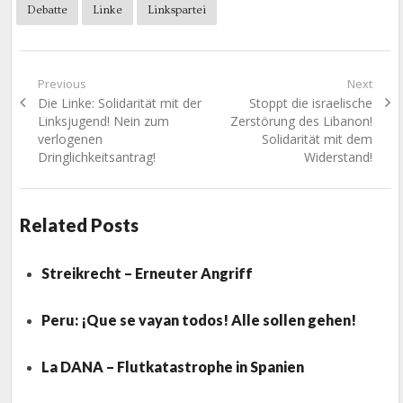
Debatte
Linke
Linkspartei
Beitragsnavigation
Previous
Next
Previous
Next
Die Linke: Solidarität mit der
Stoppt die israelische
post:
post:
Linksjugend! Nein zum
Zerstörung des Libanon!
verlogenen
Solidarität mit dem
Dringlichkeitsantrag!
Widerstand!
Related Posts
Streikrecht – Erneuter Angriff
Peru: ¡Que se vayan todos! Alle sollen gehen!
La DANA – Flutkatastrophe in Spanien