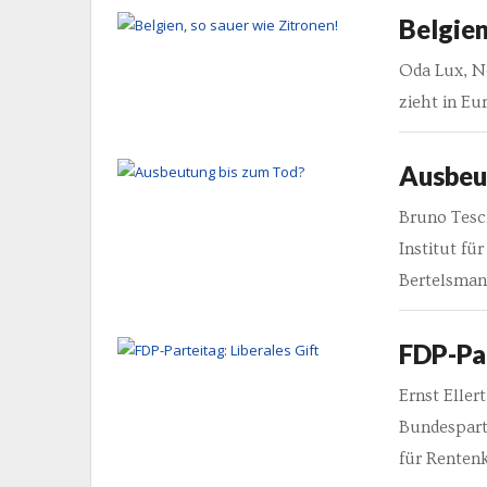
Belgien
Oda Lux, N
zieht in Eu
Ausbeu
Bruno Tesc
Institut fü
Bertelsmann
FDP-Par
Ernst Eller
Bundespart
für Renten