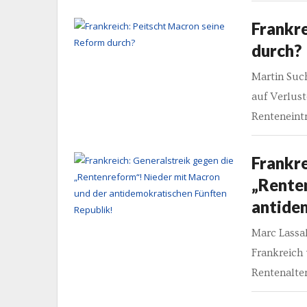
Frankre
durch?
Martin Suc
auf Verlus
Renteneintr
Frankre
„Rente
antide
Marc Lassal
Frankreich 
Rentenalte