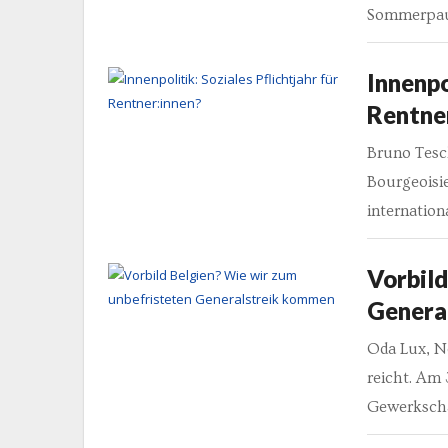
Sommerpaus
Innenpo
Rentne
Bruno Tesc
Bourgeoisie
internation
Vorbild
Genera
Oda Lux, Ne
reicht. Am 
Gewerkscha