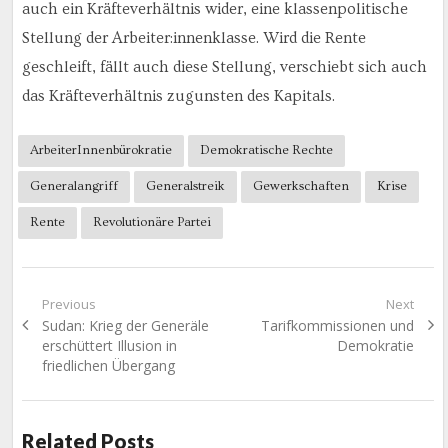
auch ein Kräfteverhältnis wider, eine klassenpolitische
Stellung der Arbeiter:innenklasse. Wird die Rente
geschleift, fällt auch diese Stellung, verschiebt sich auch
das Kräfteverhältnis zugunsten des Kapitals.
ArbeiterInnenbürokratie
Demokratische Rechte
Generalangriff
Generalstreik
Gewerkschaften
Krise
Rente
Revolutionäre Partei
Beitragsnavigation
Previous
Next
Previous
Next
Sudan: Krieg der Generäle
Tarifkommissionen und
post:
post:
erschüttert Illusion in
Demokratie
friedlichen Übergang
Related Posts