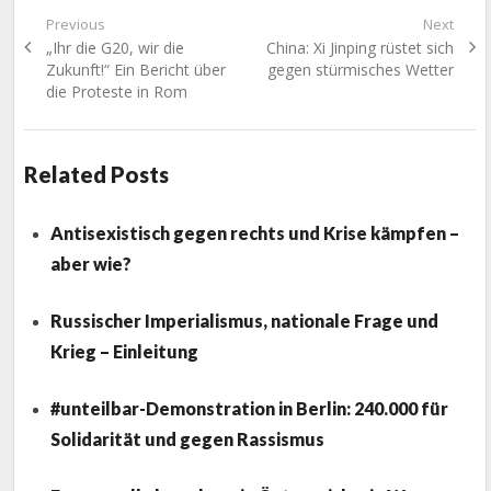
Beitragsnavigation
Previous
Next
Previous
Next
„Ihr die G20, wir die
China: Xi Jinping rüstet sich
post:
post:
Zukunft!“ Ein Bericht über
gegen stürmisches Wetter
die Proteste in Rom
Related Posts
Antisexistisch gegen rechts und Krise kämpfen –
aber wie?
Russischer Imperialismus, nationale Frage und
Krieg – Einleitung
#unteilbar-Demonstration in Berlin: 240.000 für
Solidarität und gegen Rassismus