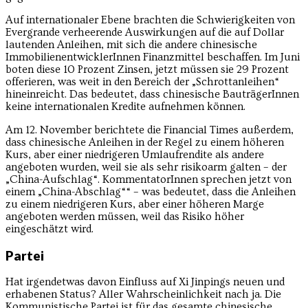
Auf internationaler Ebene brachten die Schwierigkeiten von
Evergrande verheerende Auswirkungen auf die auf Dollar
lautenden Anleihen, mit sich die andere chinesische
ImmobilienentwicklerInnen Finanzmittel beschaffen. Im Juni
boten diese 10 Prozent Zinsen, jetzt müssen sie 29 Prozent
offerieren, was weit in den Bereich der „Schrottanleihen“
hineinreicht. Das bedeutet, dass chinesische BauträgerInnen
keine internationalen Kredite aufnehmen können.
Am 12. November berichtete die Financial Times außerdem,
dass chinesische Anleihen in der Regel zu einem höheren
Kurs, aber einer niedrigeren Umlaufrendite als andere
angeboten wurden, weil sie als sehr risikoarm galten – der
„China-Aufschlag“. KommentatorInnen sprechen jetzt von
einem „China-Abschlag““ – was bedeutet, dass die Anleihen
zu einem niedrigeren Kurs, aber einer höheren Marge
angeboten werden müssen, weil das Risiko höher
eingeschätzt wird.
Partei
Hat irgendetwas davon Einfluss auf Xi Jinpings neuen und
erhabenen Status? Aller Wahrscheinlichkeit nach ja. Die
Kommunistische Partei ist für das gesamte chinesische