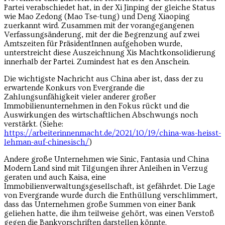
Partei verabschiedet hat, in der Xi Jinping der gleiche Status
wie Mao Zedong (Mao Tse-tung) und Deng Xiaoping
zuerkannt wird. Zusammen mit der vorangegangenen
Verfassungsänderung, mit der die Begrenzung auf zwei
Amtszeiten für PräsidentInnen aufgehoben wurde,
unterstreicht diese Auszeichnung Xis Machtkonsolidierung
innerhalb der Partei. Zumindest hat es den Anschein.
Die wichtigste Nachricht aus China aber ist, dass der zu
erwartende Konkurs von Evergrande die
Zahlungsunfähigkeit vieler anderer großer
Immobilienunternehmen in den Fokus rückt und die
Auswirkungen des wirtschaftlichen Abschwungs noch
verstärkt. (Siehe:
https://arbeiterinnenmacht.de/2021/10/19/china-was-heisst-
lehman-auf-chinesisch/
)
Andere große Unternehmen wie Sinic, Fantasia und China
Modern Land sind mit Tilgungen ihrer Anleihen in Verzug
geraten und auch Kaisa, eine
Immobilienverwaltungsgesellschaft, ist gefährdet. Die Lage
von Evergrande wurde durch die Enthüllung verschlimmert,
dass das Unternehmen große Summen von einer Bank
geliehen hatte, die ihm teilweise gehört, was einen Verstoß
gegen die Bankvorschriften darstellen könnte.