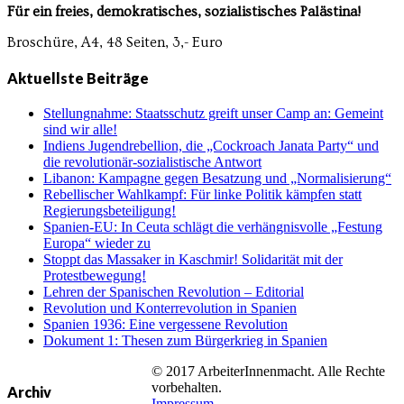
Für ein freies, demokratisches, sozialistisches Palästina!
Broschüre, A4, 48 Seiten, 3,- Euro
Aktuellste Beiträge
Stellungnahme: Staatsschutz greift unser Camp an: Gemeint
sind wir alle!
Indiens Jugendrebellion, die „Cockroach Janata Party“ und
die revolutionär-sozialistische Antwort
Libanon: Kampagne gegen Besatzung und „Normalisierung“
Rebellischer Wahlkampf: Für linke Politik kämpfen statt
Regierungsbeteiligung!
Spanien-EU: In Ceuta schlägt die verhängnisvolle „Festung
Europa“ wieder zu
Stoppt das Massaker in Kaschmir! Solidarität mit der
Protestbewegung!
Lehren der Spanischen Revolution – Editorial
Revolution und Konterrevolution in Spanien
Spanien 1936: Eine vergessene Revolution
Dokument 1: Thesen zum Bürgerkrieg in Spanien
© 2017 ArbeiterInnenmacht. Alle Rechte
vorbehalten.
Archiv
Impressum