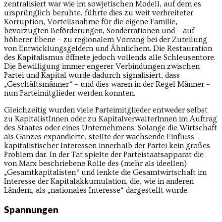
zentralisiert war wie im sowjetischen Modell, auf dem es
ursprünglich beruhte, führte dies zu weit verbreiteter
Korruption, Vorteilsnahme für die eigene Familie,
bevorzugten Beförderungen, Sonderrationen und – auf
höherer Ebene – zu regionalem Vorrang bei der Zuteilung
von Entwicklungsgeldern und Ähnlichem. Die Restauration
des Kapitalismus öffnete jedoch vollends alle Schleusentore.
Die Bewilligung immer engerer Verbindungen zwischen
Partei und Kapital wurde dadurch signalisiert, dass
„Geschäftsmänner“ – und dies waren in der Regel Männer –
nun Parteimitglieder werden konnten.
Gleichzeitig wurden viele Parteimitglieder entweder selbst
zu KapitalistInnen oder zu KapitalverwalterInnen im Auftrag
des Staates oder eines Unternehmens. Solange die Wirtschaft
als Ganzes expandierte, stellte der wachsende Einfluss
kapitalistischer Interessen innerhalb der Partei kein großes
Problem dar. In der Tat spielte der Parteistaatsapparat die
von Marx beschriebene Rolle des (mehr als ideellen)
„Gesamtkapitalisten“ und lenkte die Gesamtwirtschaft im
Interesse der Kapitalakkumulation, die, wie in anderen
Ländern, als „nationales Interesse“ dargestellt wurde.
Spannungen