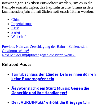
notwendigen Taktiken entwickelt werden, um es in die
Kämpfe einzubringen, das kapitalistische China in den
kommenden Jahren mit Sicherheit erschüttern werden.
China
Imperialismus
Krise
Partei
Wirtschaft
Beitragsnavigation
Previous
Previous
Nein zur Zerschlagung der Bahn – Schiene statt
post:
Gewinnmaschine!
Next
Next
Mit der Impfpflicht gegen die vierte Welle?!
post:
Related Posts
Tarifabschluss der Länder: Lehrerinnen dürfen
keine Bauernopfer sein
Ägypten nach dem Sturz Mursis: Gegen die
Generäle und ihre Handlanger!
Der „AUKUS-Pakt“ erhöht die Kriegsgefahr