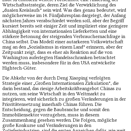
Wirtschaftsstrategie, deren Ziel die Verwirklichung des
„dualen Kreislaufs“ sein wird. Was dies genau bedeutet, wird
möglicherweise im 14. Fünfjahresplan dargelegt, der Anfang
nächsten Jahres verabschiedet werden soll, aber der Begriff
kursiert bereits seit einiger Zeit und impliziert eine geringere
Abhängigkeit von internationalen Lieferketten und eine
stärkere Betonung der steigenden Verbrauchernachfrage in
China selbst. Das Modell einer autarkeren Volkswirtschaft
mag an den „Sozialismus in einem Land“ erinnern, aber der
Zeitpunkt zeigt, dass es eher als Reaktion auf die von
Washington auferlegten Handelsschranken betrachtet
werden muss, insbesondere für in den USA entwickelte
Hightech-Güter.
Die Abkehr von der durch Deng Xiaoping verfolgten
Strategie einer „Großen Internationalen Zirkulation“, die
darin bestand, das riesige Arbeitskräfteangebot Chinas zu
nutzen, um seine Wirtschaft in den Weltmarkt zu
integrieren, wird sicherlich zu großen Veränderungen in der
Prioritätensetzung innerhalb Chinas führen. Die
Entscheidung, gegen die Baubranche und somit den
Immobiliensektor vorzugehen, muss in diesem
Zusammenhang gesehen werden. Die Folgen, mögliche
große Konkurse und Veränderungen in den
Zulieferindustrien, sind die ersten Anzeichen dafür, wie weit