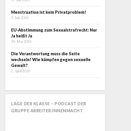
17. Juli 2026
Menstruation ist kein Privatproblem!
5. Juli 2026
EU-Abstimmung zum Sexualstrafrecht: Nur
Ja heißt Ja
29. Mai 2026
Die Verantwortung muss die Seite
wechseln! Wie kämpfen gegen sexuelle
Gewalt?
2. April 2026
LAGE DER KLASSE – PODCAST DER
GRUPPE ARBEITER:INNENMACHT