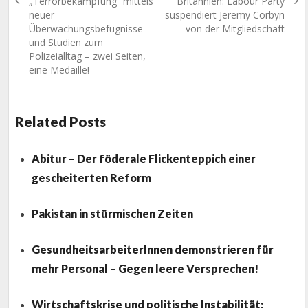
Previous
Next
„Terrorbekämpfung“ mittels
Britannien: Labour Party
post:
post:
neuer
suspendiert Jeremy Corbyn
Überwachungsbefugnisse
von der Mitgliedschaft
und Studien zum
Polizeialltag – zwei Seiten,
eine Medaille!
Related Posts
Abitur – Der föderale Flickenteppich einer
gescheiterten Reform
Pakistan in stürmischen Zeiten
GesundheitsarbeiterInnen demonstrieren für
mehr Personal – Gegen leere Versprechen!
Wirtschaftskrise und politische Instabilität: