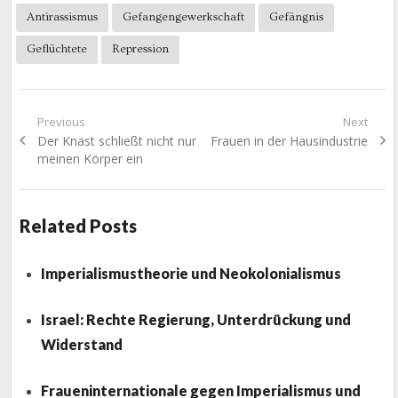
Antirassismus
Gefangengewerkschaft
Gefängnis
Geflüchtete
Repression
Beitragsnavigation
Previous
Next
Previous
Next
Der Knast schließt nicht nur
Frauen in der Hausindustrie
post:
post:
meinen Körper ein
Related Posts
Imperialismustheorie und Neokolonialismus
Israel: Rechte Regierung, Unterdrückung und
Widerstand
Fraueninternationale gegen Imperialismus und