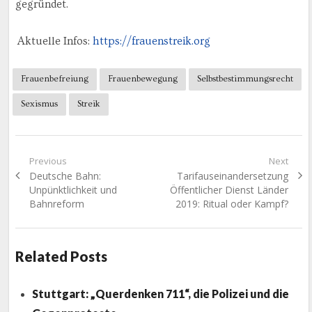
gegründet.
Aktuelle Infos:
https://frauenstreik.org
Frauenbefreiung
Frauenbewegung
Selbstbestimmungsrecht
Sexismus
Streik
Beitragsnavigation
Previous
Next
Previous
Next
Deutsche Bahn:
Tarifauseinandersetzung
post:
post:
Unpünktlichkeit und
Öffentlicher Dienst Länder
Bahnreform
2019: Ritual oder Kampf?
Related Posts
Stuttgart: „Querdenken 711“, die Polizei und die