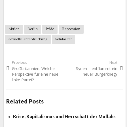
Aktion
Berlin
Pride
Repression
Sexuelle Unterdrückung
Solidarität
Beitragsnavigation
Previous
Next
Previous
Next
Großbritannien: Welche
Syrien – entflammt ein
post:
post:
Perspektive für eine neue
neuer Bürgerkrieg?
linke Partei?
Related Posts
Krise, Kapitalismus und Herrschaft der Mullahs