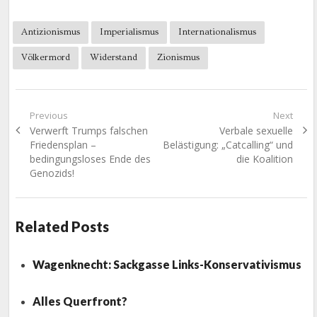
Antizionismus
Imperialismus
Internationalismus
Völkermord
Widerstand
Zionismus
Beitragsnavigation
Previous
Next
Previous
Next
Verwerft Trumps falschen
Verbale sexuelle
post:
post:
Friedensplan –
Belästigung: „Catcalling“ und
bedingungsloses Ende des
die Koalition
Genozids!
Related Posts
Wagenknecht: Sackgasse Links-Konservativismus
Alles Querfront?