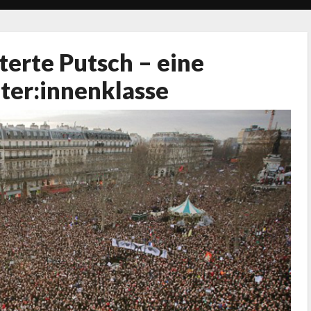
terte Putsch – eine
ter:innenklasse