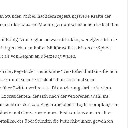
en Stunden vorbei, nachdem regierungstreue Kräfte der
n und über tausend Möchtegernputschist:innen festsetzten.
f Erfolg. Von Beginn an war nicht klar, wer eigentlich die
irgendein namhafter Militär wollte sich an die Spitze
eit sie von Beginn an überzeugt waren.
gen die „Regeln der Demokratie“ verstoßen hätten – freilich
dass unter seiner Präsidentschaft Lula und seine
 über Twitter verbreitete Distanzierung darf außerdem
 Expräsidenten, der sich nach der verlorenen Wahl ins
n der Sturz der Lula-Regierung bleibt. Täglich empfängt er
rdnete und Gouverneur:innen. Erst vor kurzem erhielt er
silias, der über Stunden die Putischist:innen gewähren