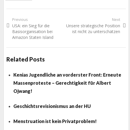
Beitragsnavigation
Previous
Next
Previous
Next
USA: ein Sieg für die
Unsere strategische Position
post:
post:
Basisorganisation bei
ist nicht zu unterschätzen
Amazon Staten Island
Related Posts
Kenias Jugendliche an vorderster Front: Erneute
Massenproteste – Gerechtigkeit für Albert
Ojwang!
Geschichtsrevisionismus an der HU
Menstruation ist kein Privatproblem!