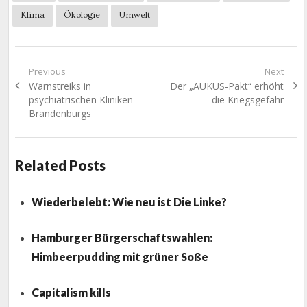
Klima
Ökologie
Umwelt
Beitragsnavigation
Previous
Next
Previous
Next
Warnstreiks in
Der „AUKUS-Pakt“ erhöht
post:
post:
psychiatrischen Kliniken
die Kriegsgefahr
Brandenburgs
Related Posts
Wiederbelebt: Wie neu ist Die Linke?
Hamburger Bürgerschaftswahlen:
Himbeerpudding mit grüner Soße
Capitalism kills