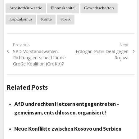
Arbeiterbürokratie
Finanzkapital
Gewerkschaften
Kapitalismus
Rente
Streik
Beitragsnavigation
Previous
Next
Previous
Next
SPD-Vorstandswahlen:
Erdogan-Putin Deal gegen
post:
post:
Richtungsentscheid für die
Rojava
Große Koalition (GroKo)?
Related Posts
AfD und rechten Hetzern entgegentreten –
gemeinsam, entschlossen, organisiert!
Neue Konflikte zwischen Kosovo und Serbien