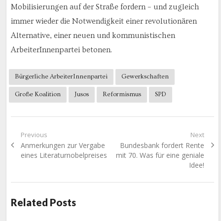
Mobilisierungen auf der Straße fordern – und zugleich
immer wieder die Notwendigkeit einer revolutionären
Alternative, einer neuen und kommunistischen
ArbeiterInnenpartei betonen.
Bürgerliche ArbeiterInnenpartei
Gewerkschaften
Große Koalition
Jusos
Reformismus
SPD
Beitragsnavigation
Previous
Next
Previous
Next
Anmerkungen zur Vergabe
Bundesbank fordert Rente
post:
post:
eines Literaturnobelpreises
mit 70. Was für eine geniale
Idee!
Related Posts