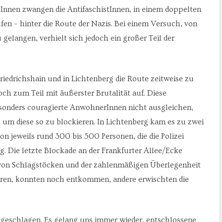
tInnen zwangen die AntifaschistInnen, in einem doppelten
fen – hinter die Route der Nazis. Bei einem Versuch, von
elangen, verhielt sich jedoch ein großer Teil der
iedrichshain und in Lichtenberg die Route zeitweise zu
doch zum Teil mit äußerster Brutalität auf. Diese
onders couragierte AnwohnerInnen nicht ausgleichen,
 um diese so zu blockieren. In Lichtenberg kam es zu zwei
n jeweils rund 300 bis 500 Personen, die die Polizei
. Die letzte Blockade an der Frankfurter Allee/Ecke
z von Schlagstöcken und der zahlenmäßigen Überlegenheit
waren, konnten noch entkommen, andere erwischten die
 geschlagen. Es gelang uns immer wieder, entschlossene