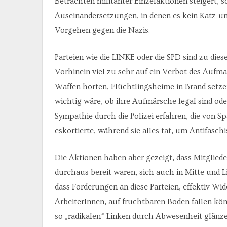
Betrachten militanter Einzelaktionen steigert, 
Auseinandersetzungen, in denen es kein Katz-un
Vorgehen gegen die Nazis.
Parteien wie die LINKE oder die SPD sind zu die
Vorhinein viel zu sehr auf ein Verbot des Aufmar
Waffen horten, Flüchtlingsheime in Brand setzen
wichtig wäre, ob ihre Aufmärsche legal sind od
Sympathie durch die Polizei erfahren, die von S
eskortierte, während sie alles tat, um Antifasch
Die Aktionen haben aber gezeigt, dass Mitglied
durchaus bereit waren, sich auch in Mitte und L
dass Forderungen an diese Parteien, effektiv Wid
ArbeiterInnen, auf fruchtbaren Boden fallen kö
so „radikalen“ Linken durch Abwesenheit glänze