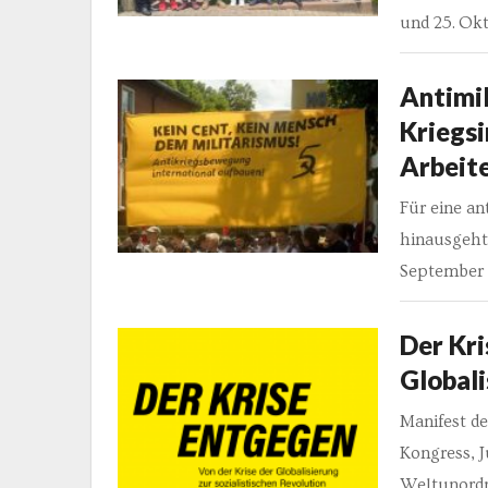
und 25. Okt
Antimil
Kriegsi
Arbeite
Für eine an
hinausgeht 
September 
Der Kri
Globali
Manifest de
Kongress, J
Weltunordn