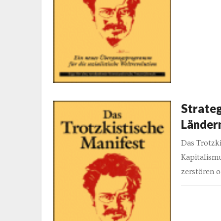
Strateg
Länder
Das Trotzki
Kapitalismu
zerstören o