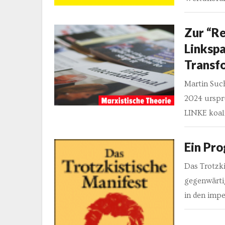
Zur “Re
Linkspa
Transf
Martin Suc
2024 urspr
LINKE koal
Ein Pr
Das Trotzki
gegenwärti
in den impe