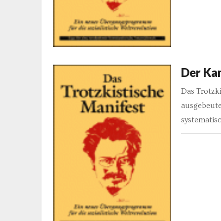
Der Ka
Das Trotzki
ausgebeute
systematis