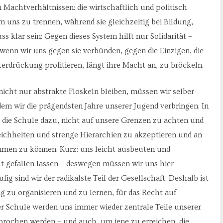
 Machtverhältnissen: die wirtschaftlich und politisch
 uns zu trennen, während sie gleichzeitig bei Bildung,
s klar sein: Gegen dieses System hilft nur Solidarität –
n wir uns gegen sie verbünden, gegen die Einzigen, die
terdrückung profitieren, fängt ihre Macht an, zu bröckeln.
icht nur abstrakte Floskeln bleiben, müssen wir selber
 dem wir die prägendsten Jahre unserer Jugend verbringen. In
 die Schule dazu, nicht auf unsere Grenzen zu achten und
ichheiten und strenge Hierarchien zu akzeptieren und an
immen zu können. Kurz: uns leicht ausbeuten und
ht gefallen lassen – deswegen müssen wir uns hier
ig sind wir der radikalste Teil der Gesellschaft. Deshalb ist
g zu organisieren und zu lernen, für das Recht auf
r Schule werden uns immer wieder zentrale Teile unserer
prochen werden – und auch, um jene zu erreichen, die