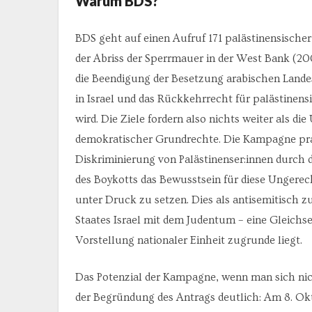
Warum BDS?
BDS geht auf einen Aufruf 171 palästinensische
der Abriss der Sperrmauer in der West Bank (200
die Beendigung der Besetzung arabischen Landes,
in Israel und das Rückkehrrecht für palästinens
wird. Die Ziele fordern also nichts weiter als 
demokratischer Grundrechte. Die Kampagne pran
Diskriminierung von Palästinenser:innen durch 
des Boykotts das Bewusstsein für diese Ungerech
unter Druck zu setzen. Dies als antisemitisch z
Staates Israel mit dem Judentum – eine Gleichset
Vorstellung nationaler Einheit zugrunde liegt.
Das Potenzial der Kampagne, wenn man sich nich
der Begründung des Antrags deutlich: Am 8. Ok