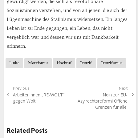
gewürdigt werden, die sich als revolutionäre
Sozialist:innen verstehen, und von all jenen, die sich der
Lügenmaschine des Stalinismus widersetzen. Ein langes
Leben ist zu Ende gegangen, ein Leben, das nicht
vergeblich war und dessen wir uns mit Dankbarkeit
erinnern.
Linke
Marxismus
Nachruf
Trotzki
Trotzkismus
Beitragsnavigation
Previous
Next
Previous
Next
Arbeiter:innen „RE-WOLT“
Nein zur EU-
post:
post:
gegen Wolt
Asylrechtsreform! Offene
Grenzen für alle!
Related Posts