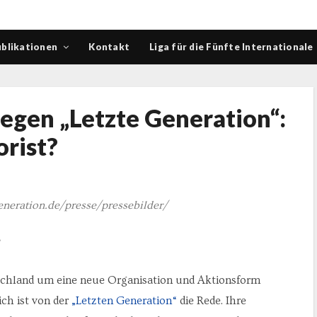
blikationen
Kontakt
Liga für die Fünfte Internationale
egen „Letzte Generation“:
orist?
generation.de/presse/pressebilder/
tschland um eine neue Organisation und Aktionsform
ich ist von der
„Letzten Generation“
die Rede. Ihre