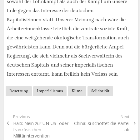
sowohl der Lohnkampf als auch der Kampf um unsere
Erde gegen das Interesse der deutschen
Kapitalist:innen statt. Unserer Meinung nach wäre die
Arbeiter:innenklasse letztlich die zentrale soziale Kraft,
die eine weitgehende ökologische Transformation auch
gewährleisten kann. Denn auf die bürgerliche Ampel-
Regierung, die sich vielmehr als Sachverwalterin des
deutschen Kapitals und seiner imperialistischen
Interessen enttarnt, kann freilich kein Verlass sein.
Besetzung
Imperialismus
Klima
Solidarität
Beitragsnavigation
Previous
Next
Previous
Next
Haiti: Nein zur UN-US- oder
China: Xi schottet die Partei
post:
post:
französischen
ab
Militärintervention!