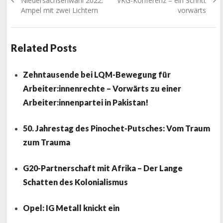
Niedersachsenwahl 2022:
VKG-Konferenz – ein Schritt
post:
post:
Ampel mit zwei Lichtern
vorwärts
Related Posts
Zehntausende bei LQM-Bewegung für
Arbeiter:innenrechte – Vorwärts zu einer
Arbeiter:innenpartei in Pakistan!
50. Jahrestag des Pinochet-Putsches: Vom Traum
zum Trauma
G20-Partnerschaft mit Afrika – Der Lange
Schatten des Kolonialismus
Opel: IG Metall knickt ein