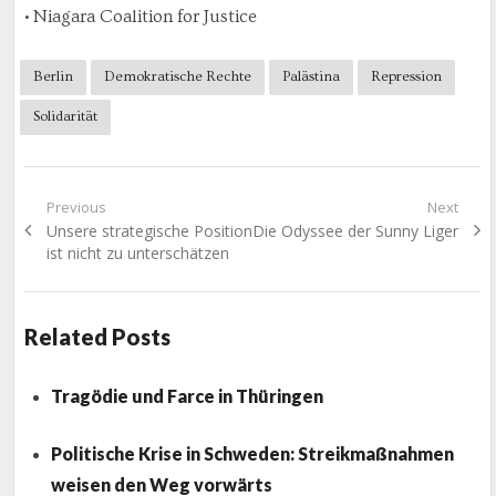
• Niagara Coalition for Justice
Berlin
Demokratische Rechte
Palästina
Repression
Solidarität
Beitragsnavigation
Previous
Next
Previous
Next
Unsere strategische Position
Die Odyssee der Sunny Liger
post:
post:
ist nicht zu unterschätzen
Related Posts
Tragödie und Farce in Thüringen
Politische Krise in Schweden: Streikmaßnahmen
weisen den Weg vorwärts