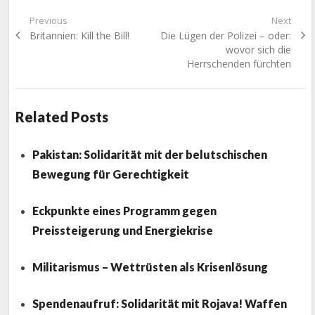
Beitragsnavigation
Previous
Next
Previous
Next
Britannien: Kill the Bill!
Die Lügen der Polizei – oder:
post:
post:
wovor sich die
Herrschenden fürchten
Related Posts
Pakistan: Solidarität mit der belutschischen
Bewegung für Gerechtigkeit
Eckpunkte eines Programm gegen
Preissteigerung und Energiekrise
Militarismus – Wettrüsten als Krisenlösung
Spendenaufruf: Solidarität mit Rojava! Waffen