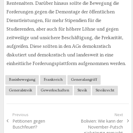
Rentenalters. Darüber hinaus sollte die Bewegung die
Forderungen gegen die Demontage der öffentlichen
Dienstleistungen, für mehr Stipendien für die
Studierenden, aber auch für höhere Löhne und gegen
zeitweilige und unsichere Beschäftigung, die Prekarität,
aufgreifen. Diese sollten in den AGs demokratisch
diskutiert und demokratisch und landesweit in eine
einheitliche Forderungsplattform aufgenommen werden.
Basisbewegung
Frankreich
Generalangriff
Generalstreik
Gewerkschaften
Streik
Streikrecht
Beitragsnavigation
Previous
Next
Previous
Next
Petitionen gegen
Bolivien: Wie kann der
post:
post:
Buschfeuer!?
November-Putsch
rückgängig gemacht