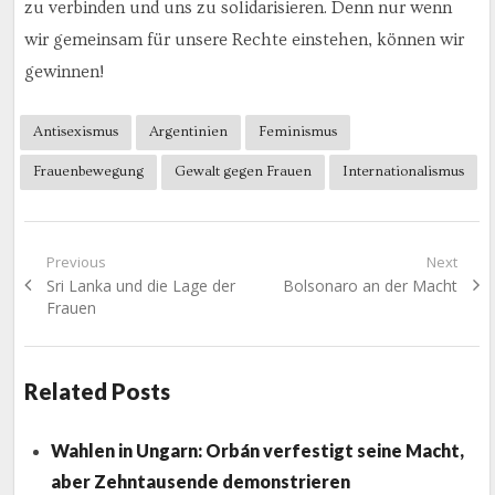
zu verbinden und uns zu solidarisieren. Denn nur wenn
wir gemeinsam für unsere Rechte einstehen, können wir
gewinnen!
Antisexismus
Argentinien
Feminismus
Frauenbewegung
Gewalt gegen Frauen
Internationalismus
Beitragsnavigation
Previous
Next
Previous
Next
Sri Lanka und die Lage der
Bolsonaro an der Macht
post:
post:
Frauen
Related Posts
Wahlen in Ungarn: Orbán verfestigt seine Macht,
aber Zehntausende demonstrieren