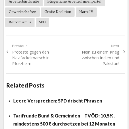
Arbeiterbürokratie
Bürgerliche ArbeiterInnenpartei
Gewerkschaften
Große Koalition
Hartz IV
Reformismus
SPD
Beitragsnavigation
Previous
Next
Previous
Next
Proteste gegen den
Nein zu einem Krieg
post:
post:
Nazifackelmarsch in
zwischen Indien und
Pforzheim
Pakistan!
Related Posts
Leere Versprechen: SPD drischt Phrasen
Tarifrunde Bund & Gemeinden – TVÖD: 10,5%,
mindestens 500 € durchsetzen bei 12 Monaten