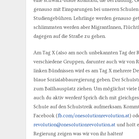
eine schwarz-blaue Koalition, die bei Bildung, 
genauso mit Einsparungen bei unseren Schulen
Studiengebühren. Lehrlinge werden genauso ge
schlimmsten werden aber MigrantInnen, Flüchtl
dagegen auf die Straße zu gehen.
Am Tag X (also am noch unbekannten Tag der R
verschiedene Gruppen, darunter auch wir von
linken Bündnissen wird es am Tag X mehrere D
blaue Sozialabbauregierung geben. Der Schulstr
zum Ballhausplatz ziehen. Um möglichst viele 
auch du aktiv werden! Sprich dich mit gleichg
Schule auf den Schulstreik aufmerksam. Kommt 
Facebook (
fb.com/onesolutionrevolution.at
) od
revolution@onesolutionrevolution.at
und holt e
Regierung zeigen was wir von ihr halten!