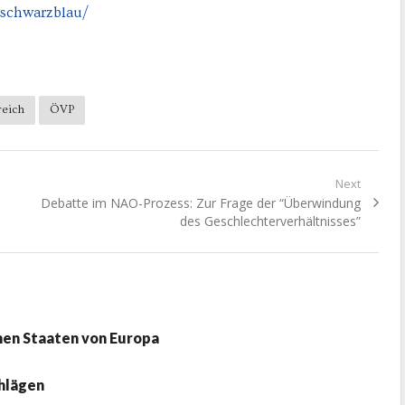
_schwarzblau/
reich
ÖVP
Next
Next
Debatte im NAO-Prozess: Zur Frage der “Überwindung
post:
des Geschlechterverhältnisses”
chen Staaten von Europa
hlägen