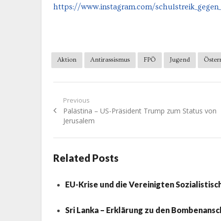
https://www.instagram.com/schulstreik_gegen
Aktion
Antirassismus
FPÖ
Jugend
Öster
Beitragsnavigation
Previous
Previous
Palästina – US-Präsident Trump zum Status von
post:
Jerusalem
Related Posts
EU-Krise und die Vereinigten Sozialistis
Sri Lanka – Erklärung zu den Bombenansc