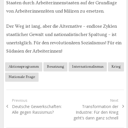
Staaten durch Arbeiter:innenstaaten auf der Grundlage
von Arbeiter:innenräten und Milizen zu ersetzen.
Der Weg ist lang, aber die Alternative – endlose Zyklen
staatlicher Gewalt und nationalistischer Spaltung – ist
unerträglich. Für den revolutionären Sozialismus! Für ein
Südasien der Arbeiter:innen!
Aktionsprogramm
Besatzung
Internationalismus
Krieg
Nationale Frage
Beitragsnavigation
Previous
Next
Previous
Next
Deutsche Gewerkschaften:
Transformation der
post:
post:
Alle gegen Rassismus?
Industrie: Für den Krieg
geht’s dann ganz schnell